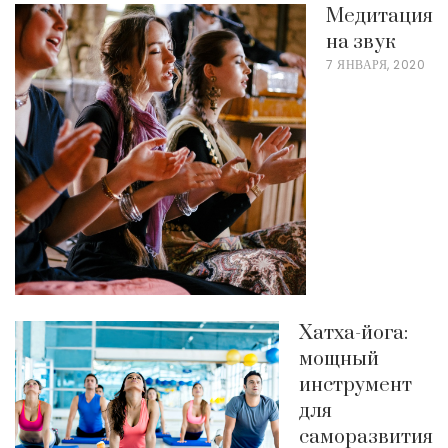
Медитация
на звук
7 ЯНВАРЯ, 2020
Хатха-йога:
мощный
инструмент
для
саморазвития