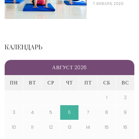
7 ЯНВАРЯ, 2020
КАЛЕНДАРЬ
АВГУСТ 2026
ПН
ВТ
СР
ЧТ
ПТ
СБ
ВС
1
2
3
4
5
6
7
8
9
10
11
12
13
14
15
16